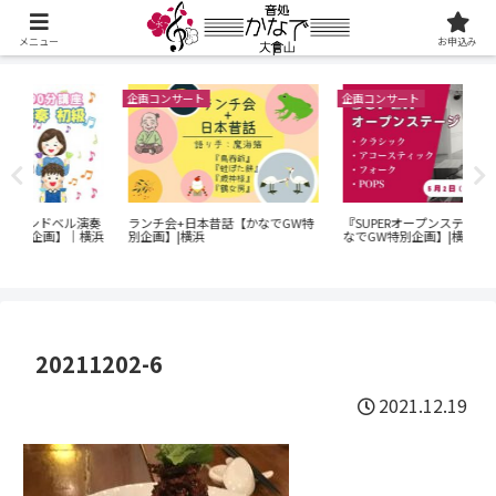
メニュー
お申込み
企画コンサート
企画コンサート
企画
60
演奏
ランチ会+日本昔話【かなでGW特
『SUPERオープンステージ』【か
ン
横浜
別企画】|横浜
なでGW特別企画】|横浜
｜O
でG
20211202-6
2021.12.19