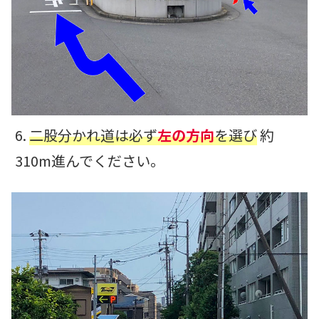
6.
二股分かれ道は必ず
左の方向
を選び
約
310m進んでください。