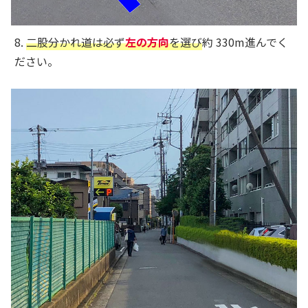
8.
二股分かれ道は必ず
左の方向
を選び
約 330m進んでく
ださい。