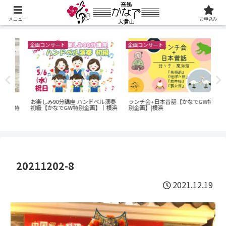
メニュー
お申込み
企画コンサート
企画コンサート
ベル演奏
ランチ会+日本昔話【かなでGW特
『SUPERオープンステージ』【か
】｜横浜
別企画】|横浜
なでGW特別企画】|横浜
20211202-8
2021.12.19