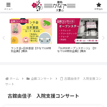
メニュー
お申込み
企画コンサート
企画コンサート
企画
60
演奏
ランチ会+日本昔話【かなでGW特
『SUPERオープンステージ』【か
ン
横浜
別企画】|横浜
なでGW特別企画】|横浜
｜O
でG
ホーム
企画コンサート
古舘由佳子 入院支援コン
サート
古舘由佳子 入院支援コンサート