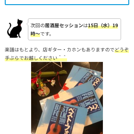
次回の
居酒屋セッション
は
15日（水）19
時～
です。
楽譜はもとより、店ギター・カホンもありますので
どうぞ
手ぶらでお越しください＾＾