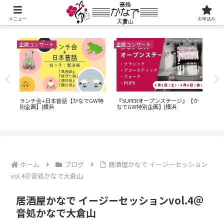
メニュー
お申込み
企画コンサート
企画コンサート
企画
60
演奏
ランチ会+日本昔話【かなでGW特
『SUPERオープンステージ』【か
ン
横浜
別企画】|横浜
なでGW特別企画】|横浜
｜O
でG
ホーム
ブログ
居酒屋かなで イージーセッション
vol.4＠音処かなで大倉山
居酒屋かなで イージーセッションvol.4＠
音処かなで大倉山