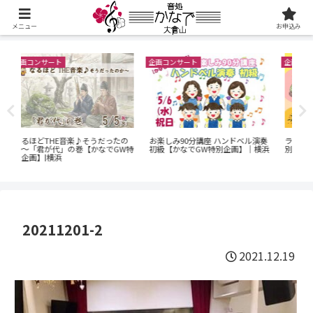
メニュー
お申込み
企画コンサート
企画コンサート
ハンドベル演奏
ランチ会+日本昔話【かなでGW特
『SUPERオープンステージ』【
別企画】｜横浜
別企画】|横浜
なでGW特別企画】|横浜
20211201-2
2021.12.19