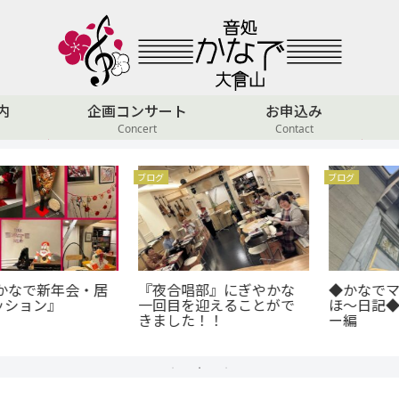
内
企画コンサート
お申込み
Concert
Contact
ブログ
ブログ
◆かなでママのへぇへぇ
竹内まりや&山下達郎曲セ
ほ～日記◆東京ジャーミ
ッション 6年間の思い出
ー編
写真集