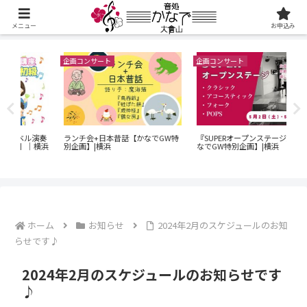
メニュー
お申込み
企画コンサート
企画コンサート
企画
60
演奏
ランチ会+日本昔話【かなでGW特
『SUPERオープンステージ』【か
ン
横浜
別企画】|横浜
なでGW特別企画】|横浜
｜O
でG
ホーム
お知らせ
2024年2月のスケジュールのお知
らせです♪
2024年2月のスケジュールのお知らせです
♪