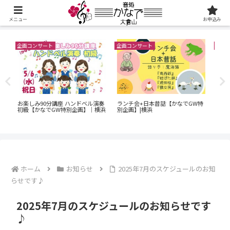
メニュー
お申込み
企画コンサート
企画コンサート
企
6
ル演奏
ランチ会+日本昔話【かなでGW特
『SUPERオープンステージ』【か
ン
｜横浜
別企画】|横浜
なでGW特別企画】|横浜
｜
で
ホーム
お知らせ
2025年7月のスケジュールのお知
らせです♪
2025年7月のスケジュールのお知らせです
♪