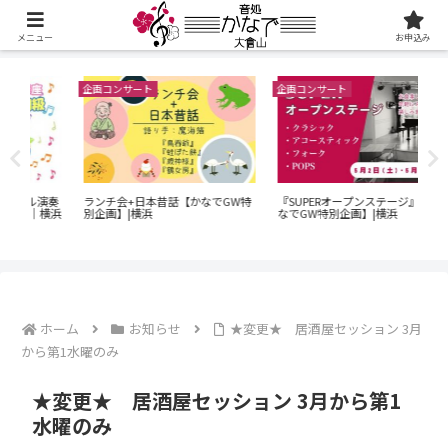
メニュー
お申込み
企画コンサート
企画コンサート
企画
60
演奏
ランチ会+日本昔話【かなでGW特
『SUPERオープンステージ』【か
ン
横浜
別企画】|横浜
なでGW特別企画】|横浜
｜O
でG
ホーム
お知らせ
★変更★ 居酒屋セッション 3月
から第1水曜のみ
★変更★ 居酒屋セッション 3月から第1
水曜のみ