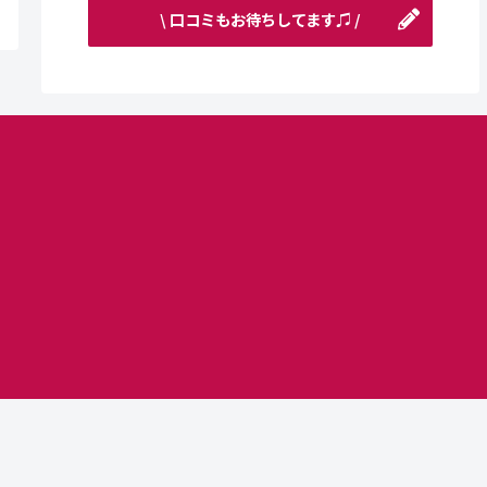
\ 口コミもお待ちしてます♫ /
Copyright © かなで大倉山 All Rights Reserved.