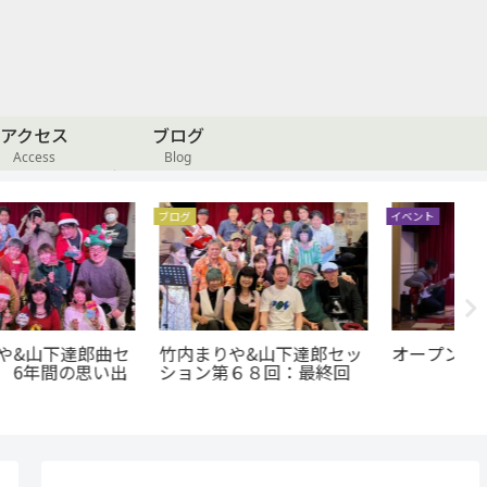
アクセス
ブログ
Access
Blog
ブログ
イベント
イベ
竹内まりや&山下達郎セッ
オープンステージ
居
ション第６８回：最終回