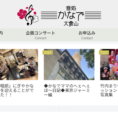
内
企画コンサート
お申込み
Concert
Contact
ブログ
ブログ
◆かなでママのへぇへぇ
竹内まりや&山下達郎曲セ
ほ～日記◆東京ジャーミ
ッション 6年間の思い出
ー編
写真集