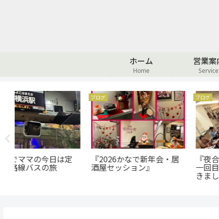
ホーム
営業案
Home
Service
ブログ
ブログ
定
『2026かなで新年会・居
『夜合唱部』にぎやかな
酒屋セッション』
一回目を迎えることがで
きました！！