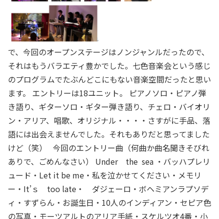
で、今回のオープンステージはノンジャンルだったので、
それはもうバラエティ豊かでした。七色音楽会という感じ
のプログラムでたぶんどこにもない音楽空間だったと思い
ます。 エントリーは18ユニット。 ピアノソロ・ピアノ弾
き語り、ギターソロ・ギター弾き語り、チェロ・バイオリ
ン・アリア、唱歌、オリジナル・・・・さすがに手品、落
語には出会えませんでした。それもありだと思ってました
けど（笑） 今回のエントリー曲（何曲か曲名聞きそびれ
ありで、ごめんなさい） Under the sea ・バッハプレリ
ュード・Let it be me・私を泣かせてください・メモリ
ー・It’ｓ too late・ ダジェーロ・ボヘミアンラプソデ
ィ・すずらん・お誕生日・10人のインディアン・セピア色
の写真・モーツアルトのアリア手紙・スケルツオ4番・小