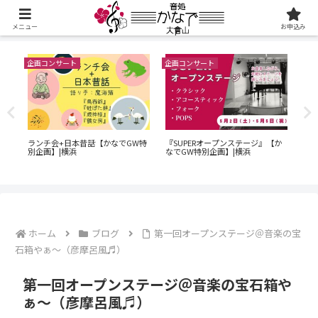
メニュー
お申込み
企画コンサート
企画コンサート
企画
60
演奏
ランチ会+日本昔話【かなでGW特
『SUPERオープンステージ』【か
ン
横浜
別企画】|横浜
なでGW特別企画】|横浜
｜O
でG
ホーム
ブログ
第一回オープンステージ＠音楽の宝
石箱やぁ～（彦摩呂風♬）
第一回オープンステージ＠音楽の宝石箱や
ぁ～（彦摩呂風♬）