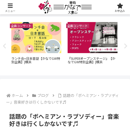
メニュー
お申込み
企画コンサート
企画コンサート
企画
60
演奏
ランチ会+日本昔話【かなでGW特
『SUPERオープンステージ』【か
ン
横浜
別企画】|横浜
なでGW特別企画】|横浜
｜O
でG
ホーム
ブログ
話題の「ボヘミアン・ラプソディ
ー」音楽好きは行くしかないです♬
話題の「ボヘミアン・ラプソディー」音楽
好きは行くしかないです♬