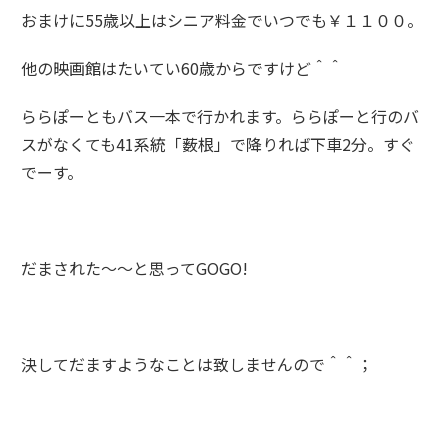
おまけに55歳以上はシニア料金でいつでも￥１１００。
他の映画館はたいてい60歳からですけど＾＾
ららぽーともバス一本で行かれます。ららぽーと行のバ
スがなくても41系統「薮根」で降りれば下車2分。すぐ
でーす。
だまされた～～と思ってGOGO!
決してだますようなことは致しませんので＾＾；