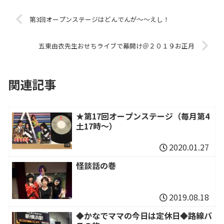
第3回オープンステージはどんでんが～～えし！
五東由衣先生おせちライブで幕開け＠２０１９お正月
関連記事
★第17回オープンステージ（毎月第4
土17時～）
2020.01.27
怪談話の巻
2019.08.18
◆かなでママの今日は定休日◆路線バ