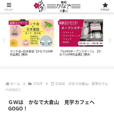
メニュー
お申込み
企画コンサート
企画コンサート
企画
60
演奏
ランチ会+日本昔話【かなでGW特
『SUPERオープンステージ』【か
ン
横浜
別企画】|横浜
なでGW特別企画】|横浜
｜O
でG
ホーム
ブログ
ＧＷは かなで大倉山 見学カフェ
へGOGO！
ＧＷは かなで大倉山 見学カフェへ
GOGO！