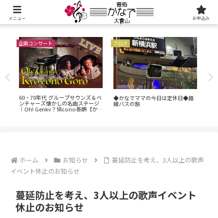
メニュー
お申込み
企画コンサート
ブログ
ブロ
60・70年代 グループサウンズ＆ベ
か
◆かなでママの今日は定休日◆路
『2
ンチャーズ懐かしの名曲ステージ
線バスの旅
シ
｜Oh! Genky？協cono吾朗【かな
でGW特別企画】
ホーム
お知らせ
蔓延防止を考え、3人以上の歌声
イベント休止のお知らせ
蔓延防止を考え、3人以上の歌声イベント
休止のお知らせ