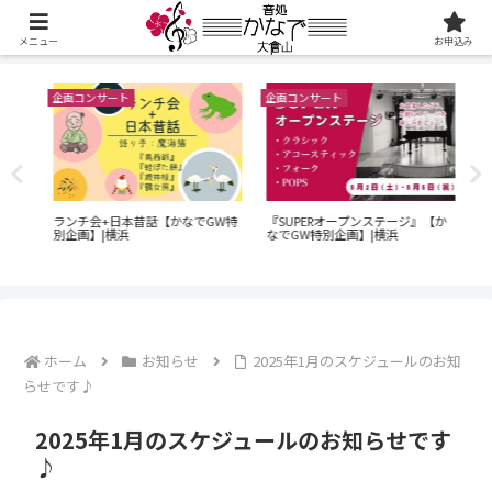
メニュー
お申込み
企画コンサート
企画コンサート
企画
60
演奏
ランチ会+日本昔話【かなでGW特
『SUPERオープンステージ』【か
ン
横浜
別企画】|横浜
なでGW特別企画】|横浜
｜O
でG
ホーム
お知らせ
2025年1月のスケジュールのお知
らせです♪
2025年1月のスケジュールのお知らせです
♪