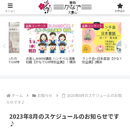
メニュー
お申込み
企画コンサート
企画コンサート
ベル演奏
ランチ会+日本昔話【かなでGW特
『SUPERオープンステージ』【か
】｜横浜
別企画】|横浜
なでGW特別企画】|横浜
ホーム
お知らせ
2023年8月のスケジュールのお知
らせです♪
2023年8月のスケジュールのお知らせです
♪