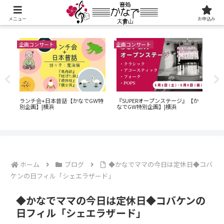
メニュー
お申込み
企画コンサート
企画コンサート
企画
60
演奏
ランチ会+日本昔話【かなでGW特
『SUPERオープンステージ』【か
ン
横浜
別企画】|横浜
なでGW特別企画】|横浜
｜O
でG
ホーム
ブログ
◆かなでママの今日は定休日◆コバ
ケンの日フィル「シェエラザード」
◆かなでママの今日は定休日◆コバケンの
日フィル「シェエラザード」