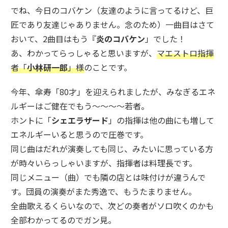
でね、今日のコバケン（友達のように言ってるけど、巨
匠であり友達じゃありません。念のため）一曲目はさて
おいて、2曲目はもう『
炎のコバケン
」でした！
あ、わかってらっしゃると思いますが、
マエストロ指揮
者「
小林研一郎
」様
のことです。
今年、傘寿「80才」を迎えられましたが、みなぎるエネ
ルギーはご健在でもう～～～～若者。
ホントに「
シェエラザード
」の指揮は他の曲にも増して
エネルギーいると思うので圧巻です。
同じ曲はだれが演奏しても同じ、みたいに思っている方
が時々いらっしゃいますが、指揮者は料理長です。
同じメニュー（曲）でも隣の店とは味付けが違うんで
す。団員の演奏がまた秀逸で、もうたまりません。
全曲歌えるくらいなので、次どの奏者がソロ吹くのかも
全部わかってるのでガン見。