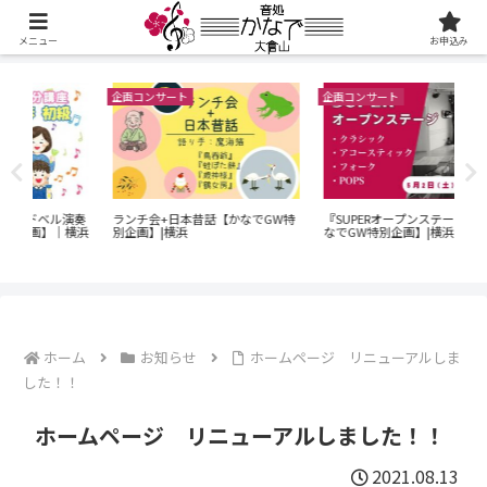
メニュー
お申込み
企画コンサート
企画コンサート
企画
60
演奏
ランチ会+日本昔話【かなでGW特
『SUPERオープンステージ』【か
ン
横浜
別企画】|横浜
なでGW特別企画】|横浜
｜O
でG
ホーム
お知らせ
ホームページ リニューアルしま
した！！
ホームページ リニューアルしました！！
2021.08.13