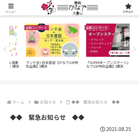
メニュー
お申込み
企画コンサート
企画コンサート
企画
60
演奏
ランチ会+日本昔話【かなでGW特
『SUPERオープンステージ』【か
ン
横浜
別企画】|横浜
なでGW特別企画】|横浜
｜O
でG
ホーム
お知らせ
◆◆ 緊急お知らせ ◆◆
◆◆ 緊急お知らせ ◆◆
2021.08.25